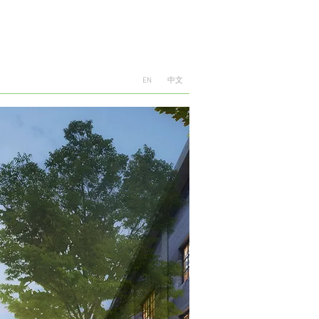
tion | architecture & design | a_a&d
EN
中文